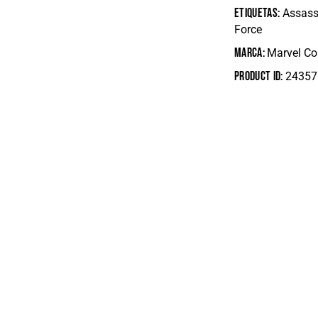
Etiquetas:
Assass
Force
Marca:
Marvel C
Product ID:
24357