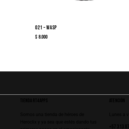
021 – WASP
$
8.000
TIENDA RT4APPS
ATENCIÓN
Somos una tienda de héroes de
Lunes a 
Heroclix y ya sea que estés dando tus
+57 313 8