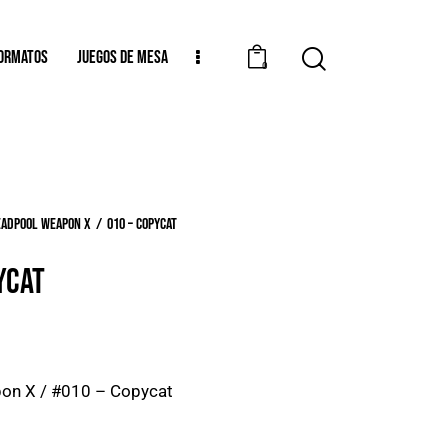
ORMATOS
JUEGOS DE MESA
0
eadpool Weapon X
010 – Copycat
YCAT
on X / #010 – Copycat