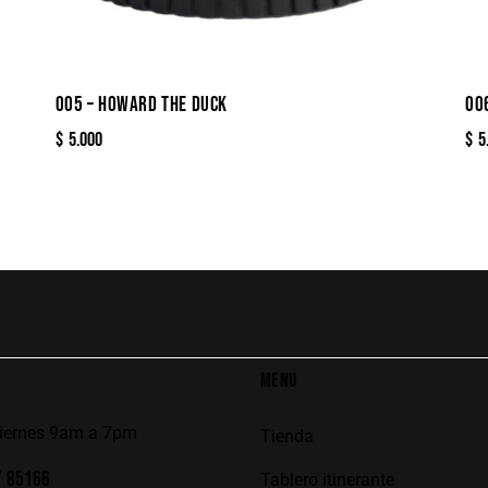
005 – HOWARD THE DUCK
00
$
5.000
$
5
MENU
viernes 9am a 7pm
Tienda
7 85166
Tablero itinerante