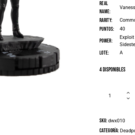
Real
Vaness
Name
Rarity
Comm
Puntos
40
Exploit
Power
Sideste
Lote
A
4 disponibles
SKU:
dwx010
Categoría:
Deadp