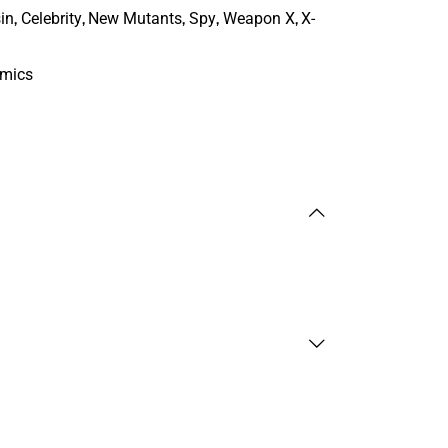
,
,
,
,
,
in
Celebrity
New Mutants
Spy
Weapon X
X-
omics