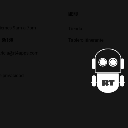
MENU
viernes 9am a 7pm
Tienda
7 85166
Tablero itinerante
tricia@rt4apps.com
e privacidad