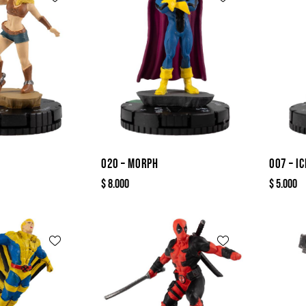
020 – MORPH
007 – I
$
8.000
$
5.000