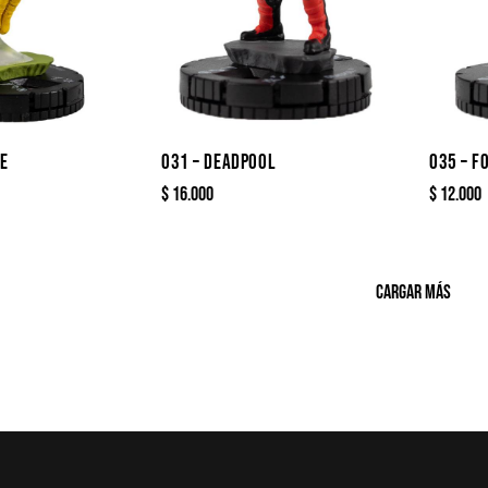
E
031 – DEADPOOL
035 – F
$
16.000
$
12.000
CARGAR MÁS