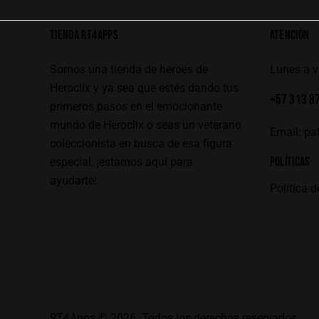
TIENDA RT4APPS
ATENCIÓN
Somos una tienda de héroes de
Lunes a 
Heroclix y ya sea que estés dando tus
+57 313 8
primeros pasos en el emocionante
mundo de Heroclix o seas un veterano
Email:
pa
coleccionista en busca de esa figura
POLÍTICAS
especial, ¡estamos aquí para
ayudarte!
Política d
RT4Apps
© 2026. Todos los derechos reservados.