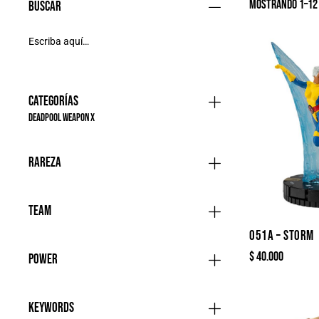
Mostrando 1–12 
Buscar
Categorías
Deadpool Weapon X
Rareza
Team
051A – STORM
$
40.000
Power
Keywords