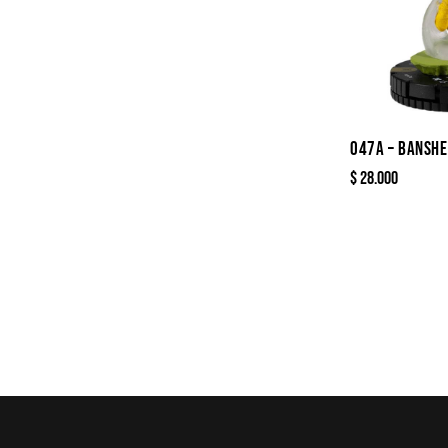
047A – BANSHE
$
28.000