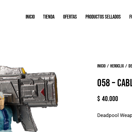
INICIO
TIENDA
OFERTAS
PRODUCTOS SELLADOS
F
Inicio
Heroclix
D
058 – CAB
$
40.000
Deadpool Weap