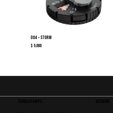
004 – STORM
$
5.000
TIENDA RT4APPS
ATENCIÓN