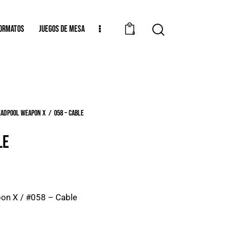
ORMATOS
JUEGOS DE MESA
0
eadpool Weapon X
058 – Cable
LE
on X / #058 – Cable