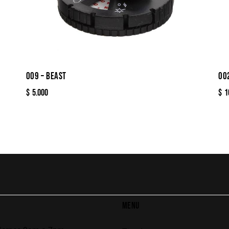
009 – BEAST
00
$
5.000
$
1
MENU