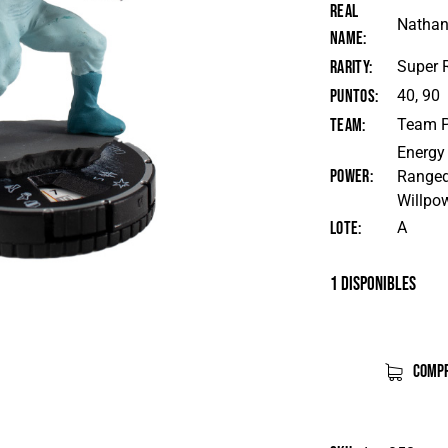
Real
Natha
Name
Rarity
Super 
Puntos
40, 90
Team
Team P
Energy
Power
Ranged
Willpo
Lote
A
1 disponibles
COMPR