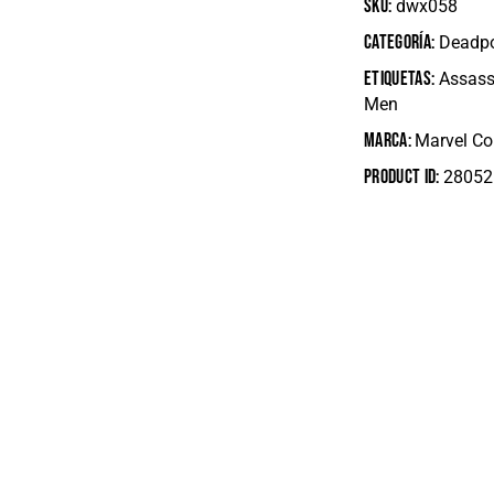
SKU:
dwx058
Categoría:
Deadp
Etiquetas:
Assass
Men
Marca:
Marvel C
Product ID:
28052