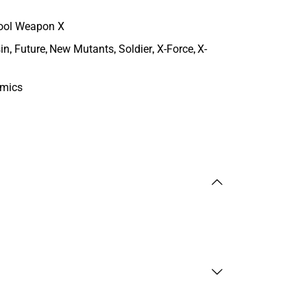
ool Weapon X
,
,
,
,
,
in
Future
New Mutants
Soldier
X-Force
X-
omics