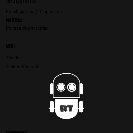
+57 313 87 85166
Email:
patricia@rt4apps.com
POLÍTICAS
Política de privacidad
MENU
Tienda
Tablero itinerante
COMUNIDADES