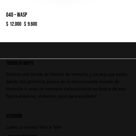
040 – WASP
$
12.000
$
9.600
TIENDA RT4APPS
Somos una tienda de héroes de Heroclix y ya sea que estés
dando tus primeros pasos en el emocionante mundo de
Heroclix o seas un veterano coleccionista en busca de esa
figura especial, ¡estamos aquí para ayudarte!
ATENCIÓN
Lunes a viernes 9am a 7pm