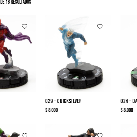
de 18 resultados
O
029 – QUICKSILVER
024 – D
$
8.000
$
8.000