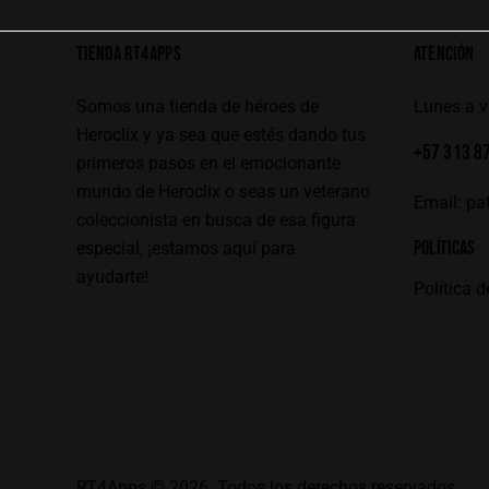
TIENDA RT4APPS
ATENCIÓN
Somos una tienda de héroes de
Lunes a 
Heroclix y ya sea que estés dando tus
+57 313 8
primeros pasos en el emocionante
mundo de Heroclix o seas un veterano
Email:
pa
coleccionista en busca de esa figura
POLÍTICAS
especial, ¡estamos aquí para
ayudarte!
Política d
RT4Apps
© 2026. Todos los derechos reservados.