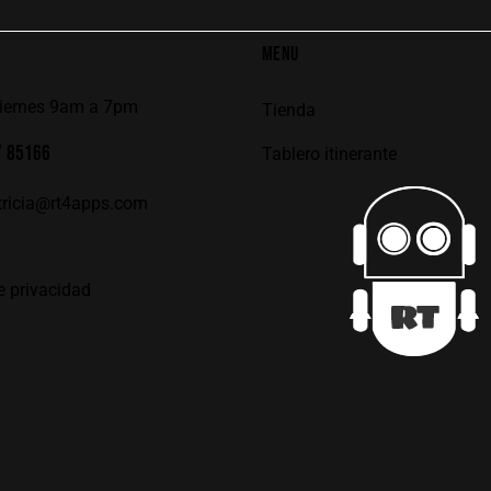
MENU
viernes 9am a 7pm
Tienda
7 85166
Tablero itinerante
tricia@rt4apps.com
e privacidad