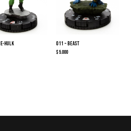
HE-HULK
011 – BEAST
$
5.000