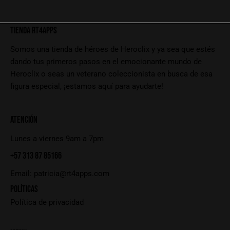
TIENDA RT4APPS
Somos una tienda de héroes de Heroclix y ya sea que estés
dando tus primeros pasos en el emocionante mundo de
Heroclix o seas un veterano coleccionista en busca de esa
figura especial, ¡estamos aquí para ayudarte!
ATENCIÓN
Lunes a viernes 9am a 7pm
+57 313 87 85166
Email:
patricia@rt4apps.com
POLÍTICAS
Política de privacidad