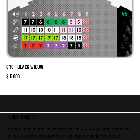
010 – BLACK WIDOW
$
5.000
TIENDA RT4APPS
Somos una tienda de héroes de Heroclix y ya sea que estés
dando tus primeros pasos en el emocionante mundo de