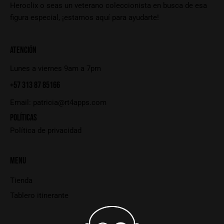
Heroclix o seas un veterano coleccionista en busca de esa
figura especial, ¡estamos aquí para ayudarte!
ATENCIÓN
Lunes a viernes 9am a 7pm
+57 313 87 85166
Email:
patricia@rt4apps.com
POLÍTICAS
Política de privacidad
MENU
Tienda
Tablero itinerante