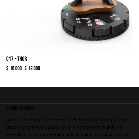
017 – THOR
$
16.000
$
12.800
TIENDA RT4APPS
Somos una tienda de héroes de Heroclix y ya sea que estés
dando tus primeros pasos en el emocionante mundo de
Heroclix o seas un veterano coleccionista en busca de esa