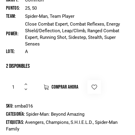
Rarity
Common
Puntos
25, 50
Team
Spider-Man, Team Player
Close Combat Expert, Combat Reflexes, Energy
Shield/Deflection, Leap/Climb, Ranged Combat
Power
Expert, Running Shot, Sidestep, Stealth, Super
Senses
Lote
A
2 disponibles
COMPRAR AHORA
SKU:
smba016
Categoría:
Spider-Man: Beyond Amazing
Etiquetas:
,
,
,
Avengers
Champions
S.H.I.E.L.D.
Spider-Man
Family