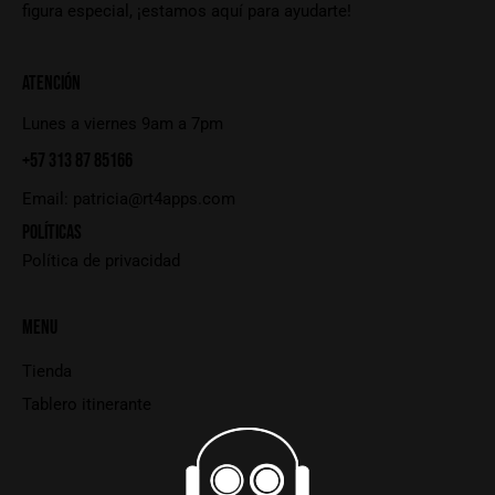
figura especial, ¡estamos aquí para ayudarte!
ATENCIÓN
Lunes a viernes 9am a 7pm
+57 313 87 85166
Email:
patricia@rt4apps.com
POLÍTICAS
Política de privacidad
MENU
Tienda
Tablero itinerante