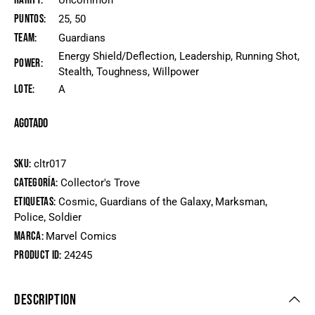
Rarity
Uncommon
Puntos
25, 50
Team
Guardians
Energy Shield/Deflection, Leadership, Running Shot,
Power
Stealth, Toughness, Willpower
Lote
A
Agotado
SKU:
cltr017
Categoría:
Collector's Trove
Etiquetas:
,
,
,
Cosmic
Guardians of the Galaxy
Marksman
,
Police
Soldier
Marca:
Marvel Comics
Product ID:
24245
DESCRIPTION