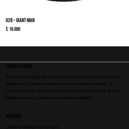
028 – GIANT-MAN
$
16.000
TIENDA RT4APPS
Somos una tienda de héroes de Heroclix y ya sea que estés
dando tus primeros pasos en el emocionante mundo de
Heroclix o seas un veterano coleccionista en busca de esa
figura especial, ¡estamos aquí para ayudarte!
ATENCIÓN
Lunes a viernes 9am a 7pm