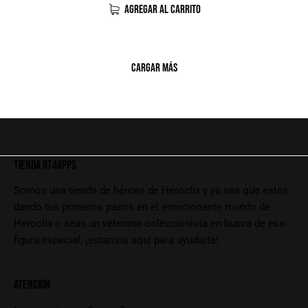
AGREGAR AL CARRITO
CARGAR MÁS
TIENDA RT4APPS
Somos una tienda de héroes de Heroclix y ya sea que estés
dando tus primeros pasos en el emocionante mundo de
Heroclix o seas un veterano coleccionista en busca de esa
figura especial, ¡estamos aquí para ayudarte!
ATENCIÓN