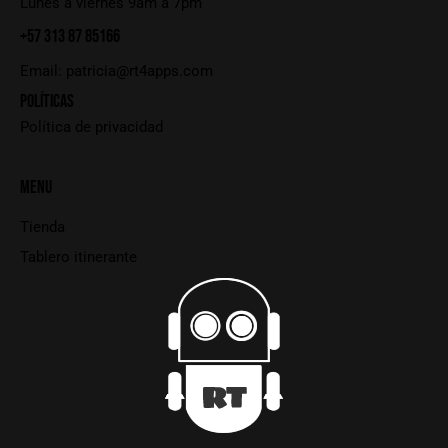
Lunes a viernes 9am a 7pm
+57 313 87 85166
Email:
patricia@rt4apps.com
POLÍTICAS
Política de privacidad
MENU
Tienda
Tablero itinerante