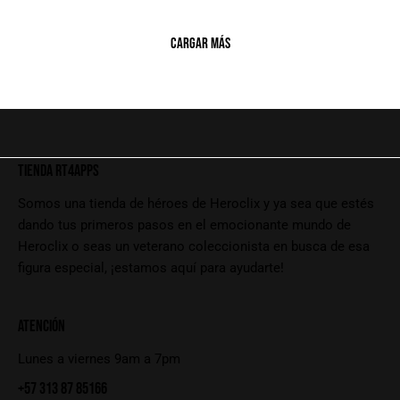
CARGAR MÁS
TIENDA RT4APPS
Somos una tienda de héroes de Heroclix y ya sea que estés
dando tus primeros pasos en el emocionante mundo de
Heroclix o seas un veterano coleccionista en busca de esa
figura especial, ¡estamos aquí para ayudarte!
ATENCIÓN
Lunes a viernes 9am a 7pm
+57 313 87 85166