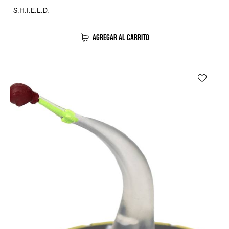
S.H.I.E.L.D.
AGREGAR AL CARRITO
-33%