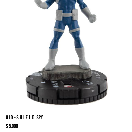
010 – S.H.I.E.L.D. SPY
$
5.000