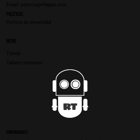
Email:
patricia@rt4apps.com
POLÍTICAS
Política de privacidad
MENU
Tienda
Tablero itinerante
COMUNIDADES