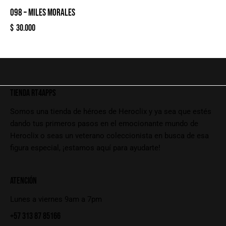
098 – MILES MORALES
$
30.000
TIENDA RT4APPS
Somos una tienda de héroes de Heroclix y ya sea que estés
dando tus primeros pasos en el emocionante mundo de
Heroclix o seas un veterano coleccionista en busca de esa
figura especial, ¡estamos aquí para ayudarte!
ATENCIÓN
Lunes a viernes 9am a 7pm
+57 313 87 85166