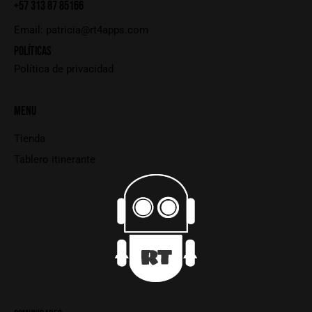
+57 313 87 85166
Email:
patricia@rt4apps.com
POLÍTICAS
Política de privacidad
MENU
Tienda
Tablero itinerante