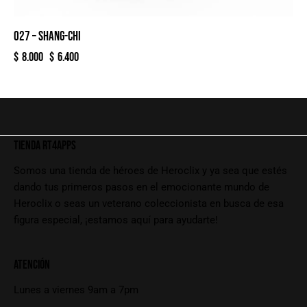
027 – SHANG-CHI
$
8.000
$
6.400
TIENDA RT4APPS
Somos una tienda de héroes de Heroclix y ya sea que estés
dando tus primeros pasos en el emocionante mundo de
Heroclix o seas un veterano coleccionista en busca de esa
figura especial, ¡estamos aquí para ayudarte!
ATENCIÓN
Lunes a viernes 9am a 7pm