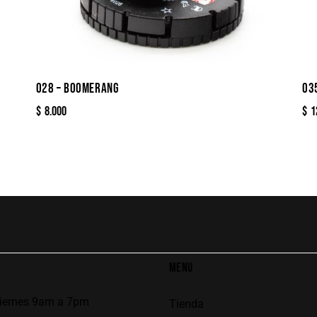
028 – BOOMERANG
03
$
8.000
$
1
MENU
viernes 9am a 7pm
Tienda