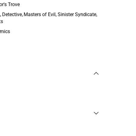
or's Trove
,
,
,
,
Detective
Masters of Evil
Sinister Syndicate
ts
omics