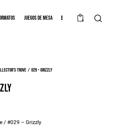
ORMATOS
JUEGOS DE MESA
0
llector's Trove
029 – Grizzly
ZZLY
e / #029 – Grizzly