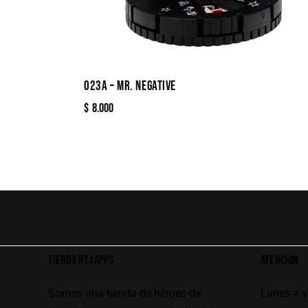
023A – MR. NEGATIVE
$
8.000
TIENDA RT4APPS
ATENCIÓN
Somos una tienda de héroes de
Lunes a 