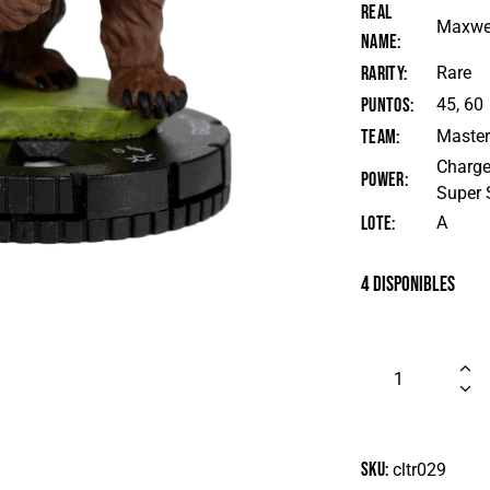
Real
Maxwe
Name
Rarity
Rare
Puntos
45, 60
Team
Masters
Charge
Power
Super 
Lote
A
4 disponibles
SKU:
cltr029