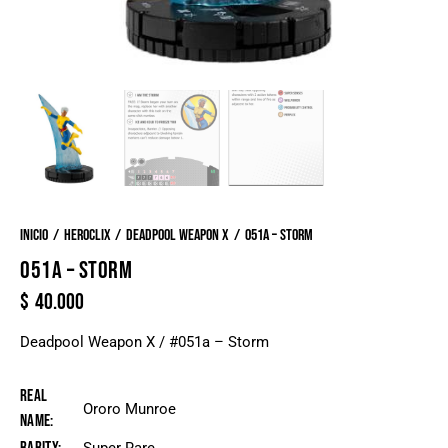
Inicio
Heroclix
Deadpool Weapon X
051a – Storm
051A – STORM
$
40.000
Deadpool Weapon X / #051a – Storm
Real
Ororo Munroe
Name