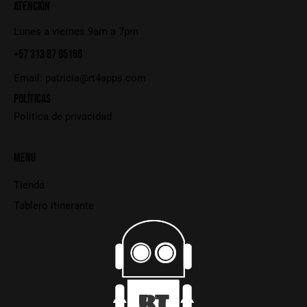
ATENCIÓN
Lunes a viernes 9am a 7pm
+57 313 87 85166
Email:
patricia@rt4apps.com
POLÍTICAS
Política de privacidad
MENU
Tienda
Tablero itinerante