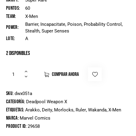
Rarity
Super Rare
Puntos
60
Team
X-Men
Barrier, Incapacitate, Poison, Probability Control,
Power
Stealth, Super Senses
Lote
A
2 disponibles
COMPRAR AHORA
SKU:
dwx051a
Categoría:
Deadpool Weapon X
Etiquetas:
,
,
,
,
,
Arakko
Deity
Morlocks
Ruler
Wakanda
X-Men
Marca:
Marvel Comics
Product ID:
29658