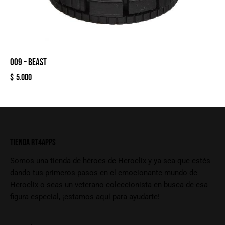
009 – BEAST
$
5.000
TIENDA RT4APPS
Somos una tienda de héroes de Heroclix y ya sea que estés
dando tus primeros pasos en el emocionante mundo de
Heroclix o seas un veterano coleccionista en busca de esa
figura especial, ¡estamos aquí para ayudarte!