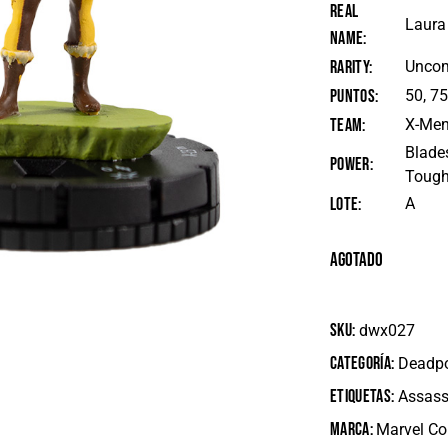
Real
Laura
Name
Rarity
Unco
Puntos
50, 75
Team
X-Me
Blade
Power
Toug
Lote
A
Agotado
SKU:
dwx027
Categoría:
Deadp
Etiquetas:
Assass
Marca:
Marvel C