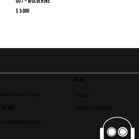
007 – WOLVERINE
$
5.000
MENU
viernes 9am a 7pm
Tienda
7 85166
Tablero itinerante
tricia@rt4apps.com