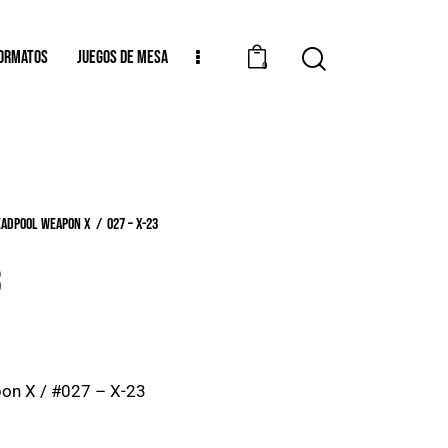
ORMATOS
JUEGOS DE MESA
0
eadpool Weapon X
027 – X-23
3
on X / #027 – X-23