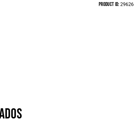
Product ID:
29626
NADOS