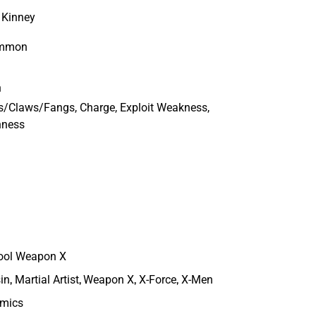
 Kinney
mmon
n
s/Claws/Fangs, Charge, Exploit Weakness,
hness
ool Weapon X
,
,
,
,
in
Martial Artist
Weapon X
X-Force
X-Men
omics