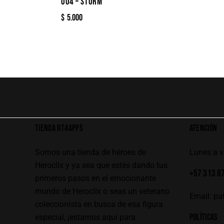
004 – STORM
$
5.000
TIENDA RT4APPS
ATENCIÓN
Somos una tienda de héroes de
Lunes a 
Heroclix y ya sea que estés dando tus
+57 313 8
primeros pasos en el emocionante
mundo de Heroclix o seas un veterano
Email:
pa
coleccionista en busca de esa figura
POLÍTICAS
especial, ¡estamos aquí para