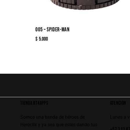
005 – SPIDER-MAN
$
5.000
TIENDA RT4APPS
ATENCIÓN
Somos una tienda de héroes de
Lunes a 
Heroclix y ya sea que estés dando tus
+57 313 8