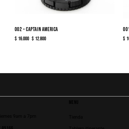
002 – CAPTAIN AMERICA
00
$
16.000
$
12.800
$
1
MENU
viernes 9am a 7pm
Tienda
7 85166
Tablero itinerante