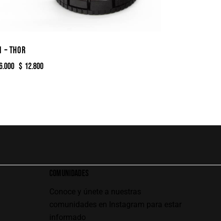
1 – THOR
6.000
$
12.800
COMUNIDADES
Conoce y únete a nuestras
comunidades en Instagram para estar
informado