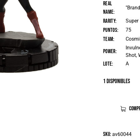
Real
"Brand
Name
Rarity
Super
Puntos
75
Team
Cosmic
Invuln
Power
Shot, 
Lote
A
1 disponibles
COMPR
SKU:
av60044