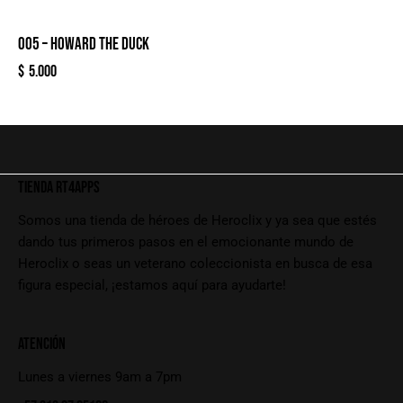
005 – HOWARD THE DUCK
$
5.000
TIENDA RT4APPS
Somos una tienda de héroes de Heroclix y ya sea que estés
dando tus primeros pasos en el emocionante mundo de
Heroclix o seas un veterano coleccionista en busca de esa
figura especial, ¡estamos aquí para ayudarte!
ATENCIÓN
Lunes a viernes 9am a 7pm