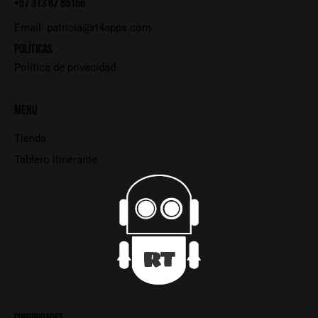
+57 313 87 85166
Email:
patricia@rt4apps.com
POLÍTICAS
Política de privacidad
MENU
Tienda
Tablero itinerante
COMUNIDADES