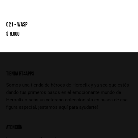
021 – WASP
$
8.000
TIENDA RT4APPS
Somos una tienda de héroes de Heroclix y ya sea que estés
dando tus primeros pasos en el emocionante mundo de
Heroclix o seas un veterano coleccionista en busca de esa
figura especial, ¡estamos aquí para ayudarte!
ATENCIÓN