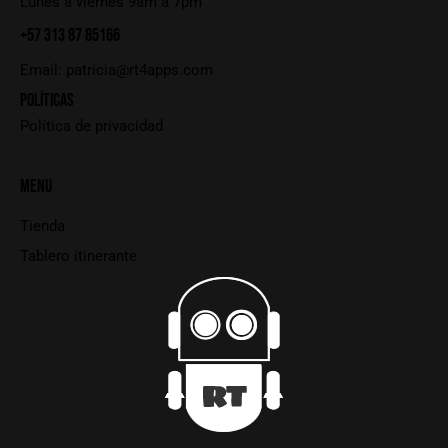
Lunes a viernes 9am a 7pm
+57 313 87 85166
Email:
patricia@rt4apps.com
POLÍTICAS
Política de privacidad
MENU
Tienda
Tablero itinerante