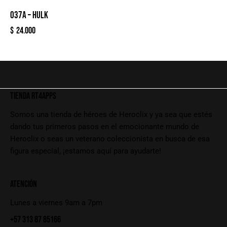
037A – HULK
$
24.000
TIENDA RT4APPS
Somos una tienda de héroes de Heroclix y ya sea que estés
dando tus primeros pasos en el emocionante mundo de
Heroclix o seas un veterano coleccionista en busca de esa
figura especial, ¡estamos aquí para ayudarte!
ATENCIÓN
Lunes a viernes 9am a 7pm
+57 313 87 85166