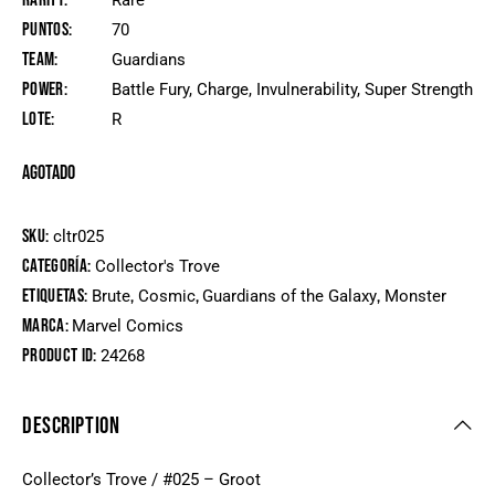
Rarity
Rare
Puntos
70
Team
Guardians
Power
Battle Fury, Charge, Invulnerability, Super Strength
Lote
R
Agotado
SKU:
cltr025
Categoría:
Collector's Trove
Etiquetas:
,
,
,
Brute
Cosmic
Guardians of the Galaxy
Monster
Marca:
Marvel Comics
Product ID:
24268
DESCRIPTION
Collector’s Trove / #025 – Groot