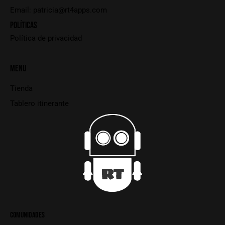
Email:
patricia@rt4apps.com
POLÍTICAS
Política de privacidad
MENU
Tienda
Tablero itinerante
COMUNIDADES