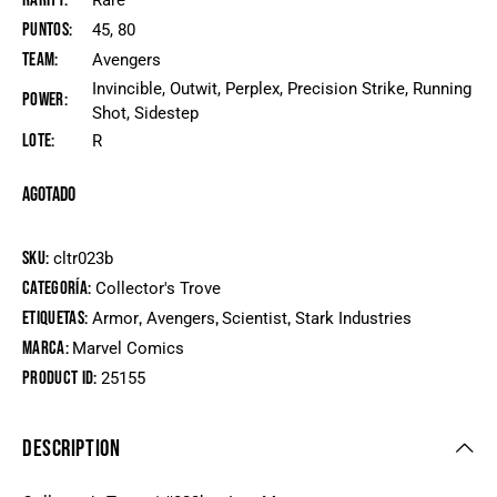
Rarity
Rare
Puntos
45, 80
Team
Avengers
Invincible, Outwit, Perplex, Precision Strike, Running
Power
Shot, Sidestep
Lote
R
Agotado
SKU:
cltr023b
Categoría:
Collector's Trove
Etiquetas:
,
,
,
Armor
Avengers
Scientist
Stark Industries
Marca:
Marvel Comics
Product ID:
25155
DESCRIPTION