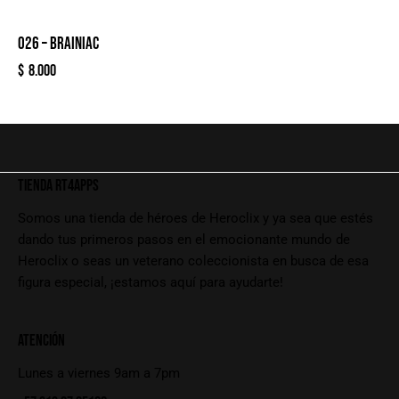
026 – BRAINIAC
$
8.000
TIENDA RT4APPS
Somos una tienda de héroes de Heroclix y ya sea que estés
dando tus primeros pasos en el emocionante mundo de
Heroclix o seas un veterano coleccionista en busca de esa
figura especial, ¡estamos aquí para ayudarte!
ATENCIÓN
Lunes a viernes 9am a 7pm