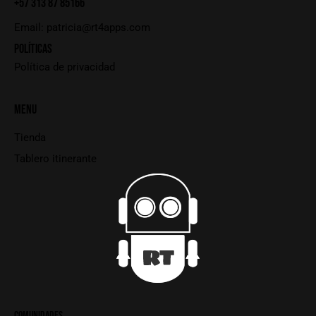
+57 313 87 85166
Email:
patricia@rt4apps.com
POLÍTICAS
Política de privacidad
MENU
Tienda
Tablero itinerante
COMUNIDADES