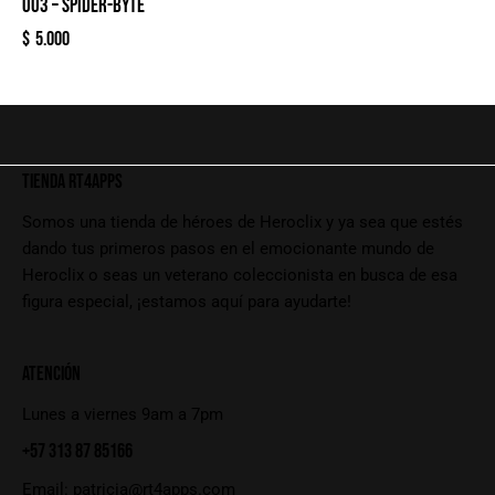
003 – SPIDER-BYTE
$
5.000
TIENDA RT4APPS
Somos una tienda de héroes de Heroclix y ya sea que estés
dando tus primeros pasos en el emocionante mundo de
Heroclix o seas un veterano coleccionista en busca de esa
figura especial, ¡estamos aquí para ayudarte!
ATENCIÓN
Lunes a viernes 9am a 7pm
+57 313 87 85166
Email:
patricia@rt4apps.com