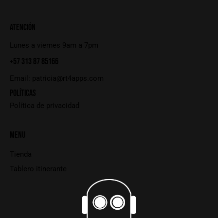
ATENCIÓN
Lunes a viernes 9am a 7pm
+57 313 87 85166
Email:
patricia@rt4apps.com
POLÍTICAS
Política de privacidad
MENU
Tienda
Tablero itinerante