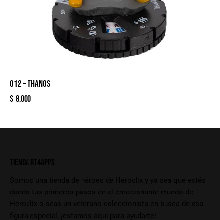
012 – THANOS
$
8.000
TIENDA RT4APPS
Somos una tienda de héroes de Heroclix y ya sea que estés
dando tus primeros pasos en el emocionante mundo de
Heroclix o seas un veterano coleccionista en busca de esa
figura especial, ¡estamos aquí para ayudarte!