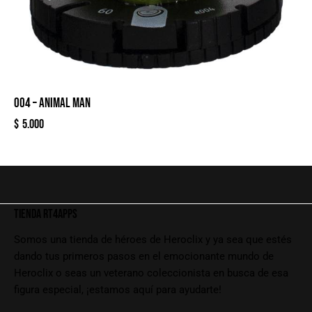
004 – ANIMAL MAN
$
5.000
TIENDA RT4APPS
Somos una tienda de héroes de Heroclix y ya sea que estés
dando tus primeros pasos en el emocionante mundo de
Heroclix o seas un veterano coleccionista en busca de esa
figura especial, ¡estamos aquí para ayudarte!