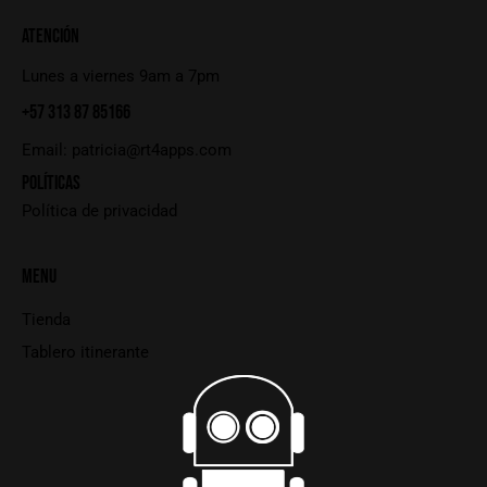
ATENCIÓN
Lunes a viernes 9am a 7pm
+57 313 87 85166
Email:
patricia@rt4apps.com
POLÍTICAS
Política de privacidad
MENU
Tienda
Tablero itinerante