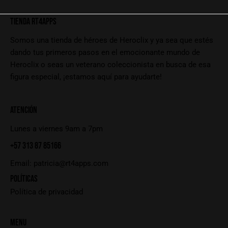
TIENDA RT4APPS
Somos una tienda de héroes de Heroclix y ya sea que estés
dando tus primeros pasos en el emocionante mundo de
Heroclix o seas un veterano coleccionista en busca de esa
figura especial, ¡estamos aquí para ayudarte!
ATENCIÓN
Lunes a viernes 9am a 7pm
+57 313 87 85166
Email:
patricia@rt4apps.com
POLÍTICAS
Política de privacidad
MENU