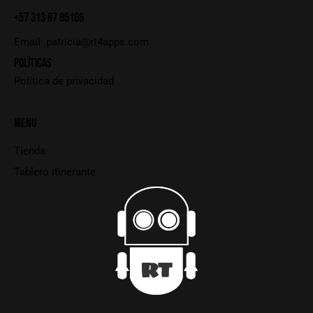
+57 313 87 85166
Email:
patricia@rt4apps.com
POLÍTICAS
Política de privacidad
MENU
Tienda
Tablero itinerante