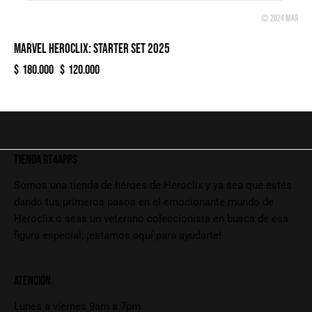
MARVEL HEROCLIX: STARTER SET 2025
$
180.000
$
120.000
TIENDA RT4APPS
Somos una tienda de héroes de Heroclix y ya sea que estés
dando tus primeros pasos en el emocionante mundo de
Heroclix o seas un veterano coleccionista en busca de esa
figura especial, ¡estamos aquí para ayudarte!
ATENCIÓN
Lunes a viernes 9am a 7pm