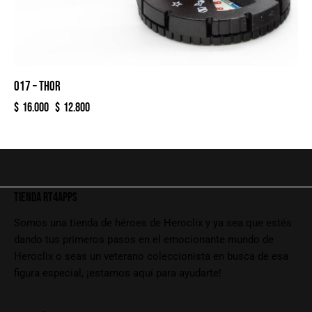
017 – THOR
$
16.000
$
12.800
TIENDA RT4APPS
Somos una tienda de héroes de Heroclix y ya sea que estés
dando tus primeros pasos en el emocionante mundo de
Heroclix o seas un veterano coleccionista en busca de esa
figura especial, ¡estamos aquí para ayudarte!