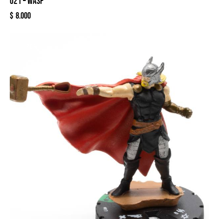
021 – WASP
$
8.000
-20%