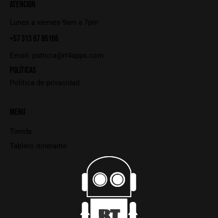
ATENCIÓN
Lunes a viernes 9am a 7pm
+57 313 87 85166
Email:
patricia@rt4apps.com
POLÍTICAS
Política de privacidad
MENU
Tienda
Tablero itinerante