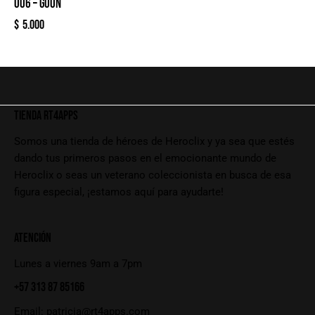
006 – GOON
$
5.000
TIENDA RT4APPS
Somos una tienda de héroes de Heroclix y ya sea que estés
dando tus primeros pasos en el emocionante mundo de
Heroclix o seas un veterano coleccionista en busca de esa
figura especial, ¡estamos aquí para ayudarte!
ATENCIÓN
Lunes a viernes 9am a 7pm
+57 313 87 85166
Email:
patricia@rt4apps.com