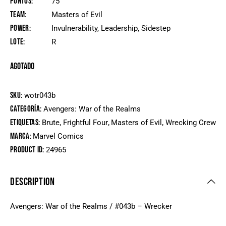
Puntos
75
Team
Masters of Evil
Power
Invulnerability, Leadership, Sidestep
Lote
R
Agotado
SKU:
wotr043b
Categoría:
Avengers: War of the Realms
Etiquetas:
,
,
,
Brute
Frightful Four
Masters of Evil
Wrecking Crew
Marca:
Marvel Comics
Product ID:
24965
DESCRIPTION
Avengers: War of the Realms / #043b – Wrecker