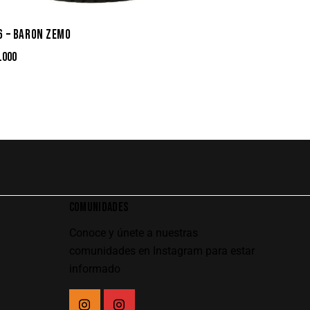
6 – BARON ZEMO
.000
COMUNIDADES
Conoce y únete a nuestras
comunidades en Instagram para estar
informado