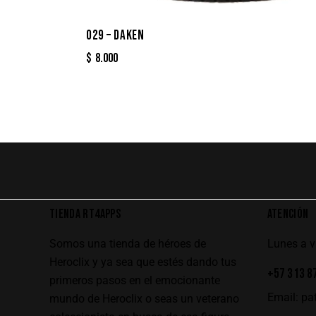
029 – DAKEN
$
8.000
TIENDA RT4APPS
ATENCIÓN
Somos una tienda de héroes de
Lunes a 
Heroclix y ya sea que estés dando tus
+57 313 8
primeros pasos en el emocionante
Email:
pa
mundo de Heroclix o seas un veterano