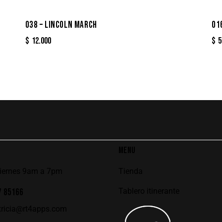
038 – LINCOLN MARCH
01
$
12.000
$
5
MENU
viernes 9am a 7pm
Tienda
Tablero itinerante
7 85166
tricia@rt4apps.com