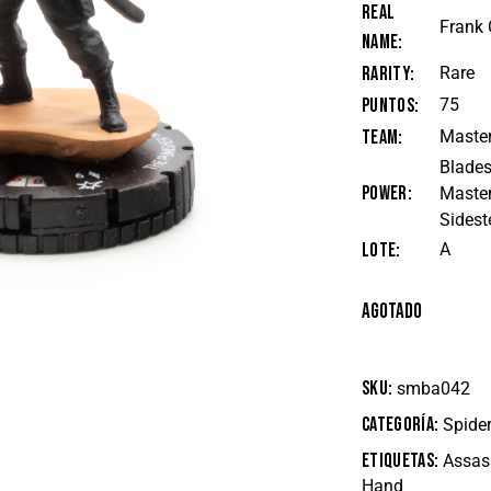
Real
Frank 
Name
Rarity
Rare
Puntos
75
Team
Master
Blades
Power
Master
Sidest
Lote
A
Agotado
SKU:
smba042
Categoría:
Spide
Etiquetas:
Assas
Hand