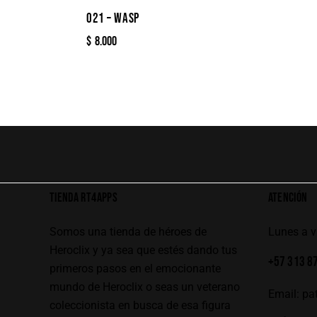
021 – WASP
$
8.000
TIENDA RT4APPS
ATENCIÓN
Somos una tienda de héroes de
Lunes a 
Heroclix y ya sea que estés dando tus
+57 313 8
primeros pasos en el emocionante
mundo de Heroclix o seas un veterano
Email:
pa
coleccionista en busca de esa figura