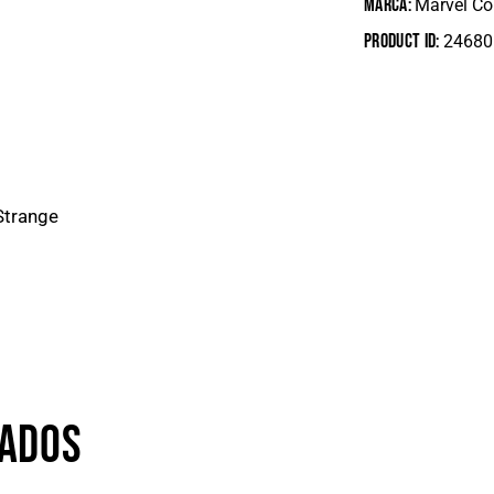
Marca:
Marvel C
Product ID:
24680
Strange
NADOS