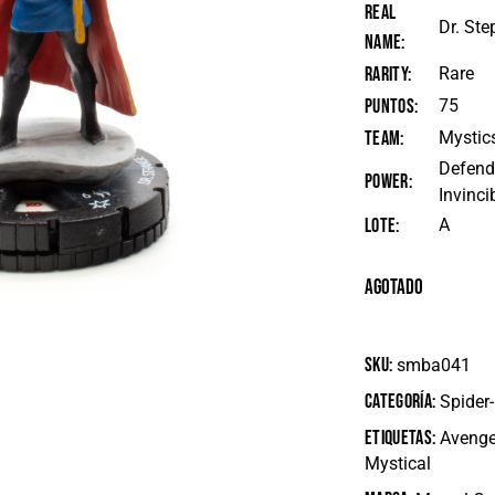
Real
Dr. St
Name
Rarity
Rare
Puntos
75
Team
Mystic
Defend,
Power
Invinci
Lote
A
Agotado
SKU:
smba041
Categoría:
Spider
Etiquetas:
Avenge
Mystical