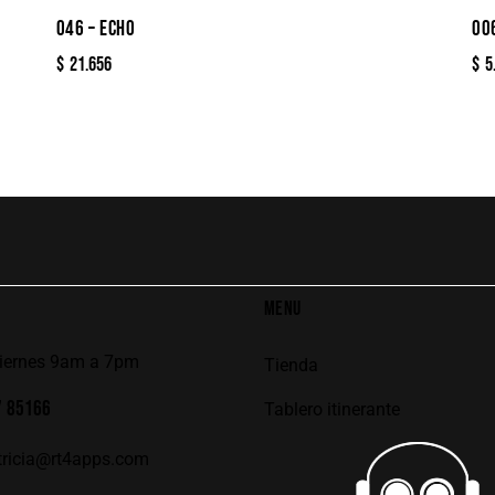
046 – ECHO
00
$
21.656
$
5
MENU
viernes 9am a 7pm
Tienda
7 85166
Tablero itinerante
tricia@rt4apps.com