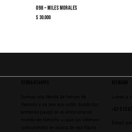
098 – MILES MORALES
$
30.000
TIENDA RT4APPS
ATENCIÓN
Somos una tienda de héroes de
Lunes a 
Heroclix y ya sea que estés dando tus
+57 313 8
primeros pasos en el emocionante
mundo de Heroclix o seas un veterano
Email:
pa
coleccionista en busca de esa figura