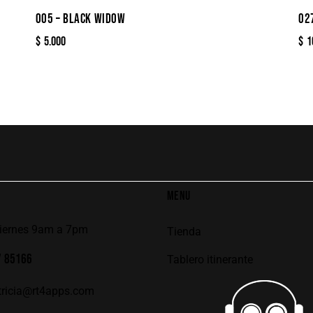
005 – BLACK WIDOW
02
$
5.000
$
1
MENU
viernes 9am a 7pm
Tienda
7 85166
Tablero itinerante
tricia@rt4apps.com