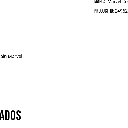
Marca:
Marvel C
Product ID:
24962
ain Marvel
NADOS