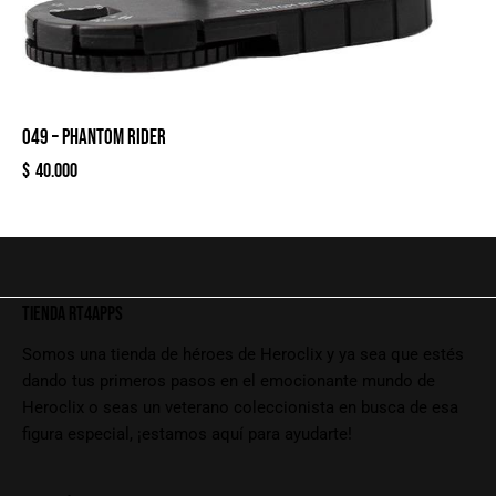
049 – PHANTOM RIDER
$
40.000
TIENDA RT4APPS
Somos una tienda de héroes de Heroclix y ya sea que estés
dando tus primeros pasos en el emocionante mundo de
Heroclix o seas un veterano coleccionista en busca de esa
figura especial, ¡estamos aquí para ayudarte!