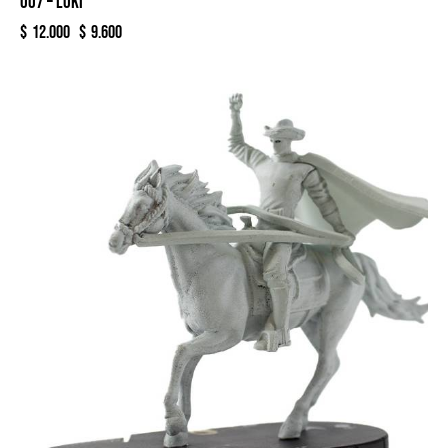
007 – LOKI
$
12.000
$
9.600