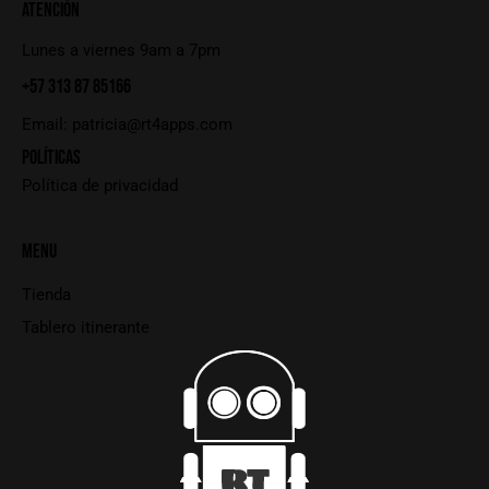
ATENCIÓN
Lunes a viernes 9am a 7pm
+57 313 87 85166
Email:
patricia@rt4apps.com
POLÍTICAS
Política de privacidad
MENU
Tienda
Tablero itinerante