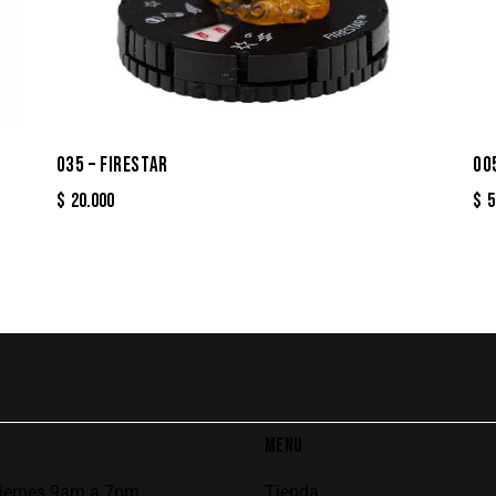
035 – FIRESTAR
00
$
20.000
$
5
MENU
viernes 9am a 7pm
Tienda