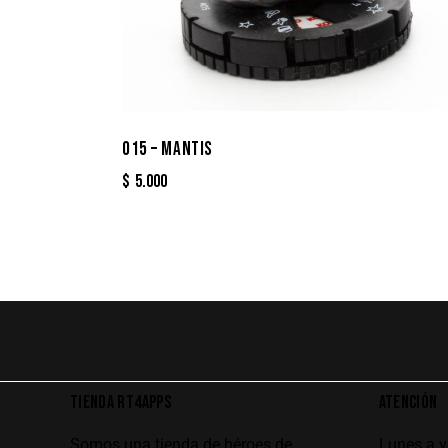
015 – MANTIS
$
5.000
TIENDA RT4APPS
ATENCIÓN
Somos una tienda de héroes de
Lunes a 