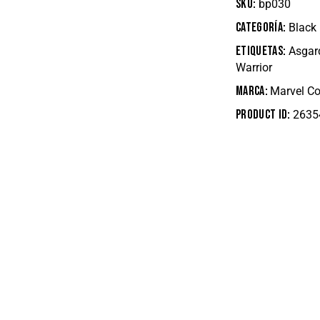
SKU:
bp030
Categoría:
Black
Etiquetas:
Asgar
Warrior
Marca:
Marvel C
Product ID:
2635