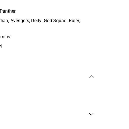
 Panther
,
,
,
,
,
dian
Avengers
Deity
God Squad
Ruler
omics
4