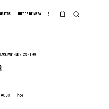
RMATOS
JUEGOS DE MESA
0
Black Panther
030 – Thor
R
/ #030 – Thor