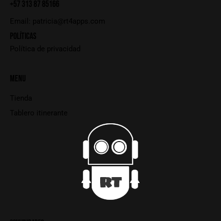
+57 313 87 85166
Email:
patricia@rt4apps.com
POLÍTICAS
Política de privacidad
MENU
Tienda
Tablero itinerante