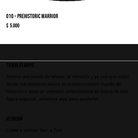
010 – PREHISTORIC WARRIOR
$
5.000
TIENDA RT4APPS
Somos una tienda de héroes de Heroclix y ya sea que estés
dando tus primeros pasos en el emocionante mundo de
Heroclix o seas un veterano coleccionista en busca de esa
figura especial, ¡estamos aquí para ayudarte!
ATENCIÓN
Lunes a viernes 9am a 7pm