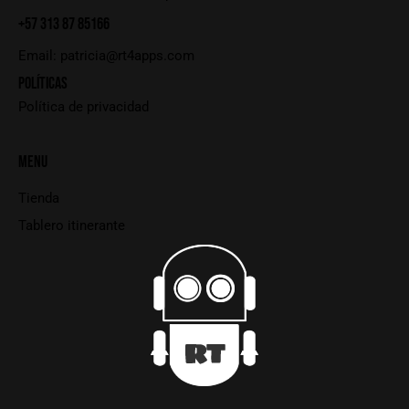
+57 313 87 85166
Email:
patricia@rt4apps.com
POLÍTICAS
Política de privacidad
MENU
Tienda
Tablero itinerante