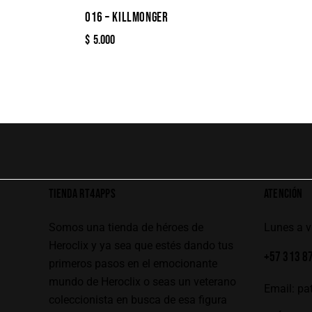
016 – KILLMONGER
$
5.000
TIENDA RT4APPS
ATENCIÓN
Somos una tienda de héroes de
Lunes a 
Heroclix y ya sea que estés dando tus
+57 313 8
primeros pasos en el emocionante
mundo de Heroclix o seas un veterano
Email:
pa
coleccionista en busca de esa figura