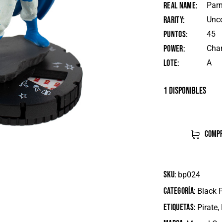
Real Name
Parn
Rarity
Unc
Puntos
45
Power
Char
Lote
A
1 disponibles
COMPR
SKU:
bp024
Categoría:
Black 
Etiquetas:
,
Pirate