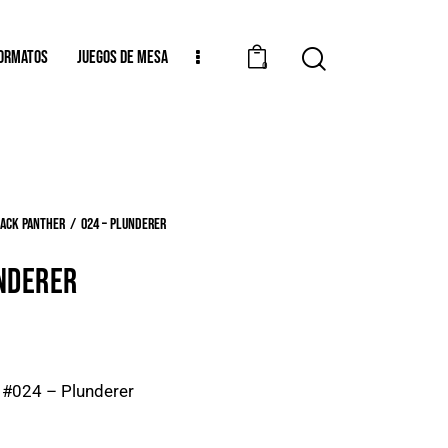
ORMATOS
JUEGOS DE MESA
0
lack Panther
024 – Plunderer
NDERER
/ #024 – Plunderer