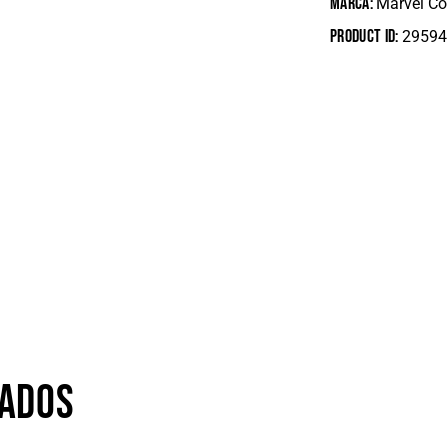
Marca:
Marvel C
Product ID:
29594
NADOS