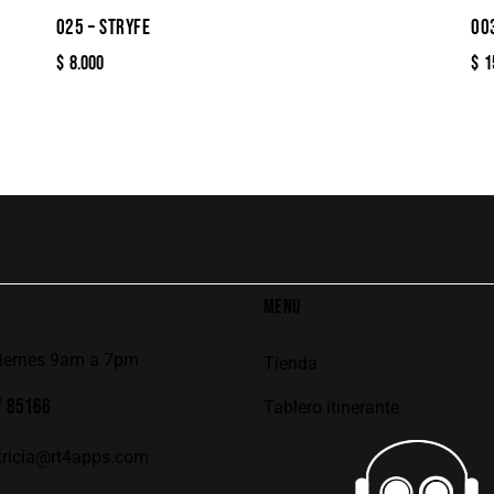
025 – STRYFE
00
$
8.000
$
1
MENU
viernes 9am a 7pm
Tienda
7 85166
Tablero itinerante
tricia@rt4apps.com