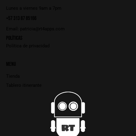
Lunes a viernes 9am a 7pm
+57 313 87 85166
Email:
patricia@rt4apps.com
POLÍTICAS
Política de privacidad
MENU
Tienda
Tablero itinerante