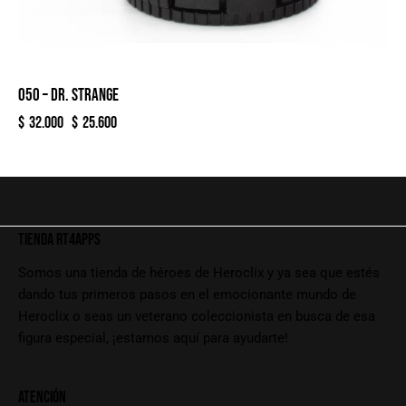
050 – DR. STRANGE
$
32.000
$
25.600
TIENDA RT4APPS
Somos una tienda de héroes de Heroclix y ya sea que estés
dando tus primeros pasos en el emocionante mundo de
Heroclix o seas un veterano coleccionista en busca de esa
figura especial, ¡estamos aquí para ayudarte!
ATENCIÓN