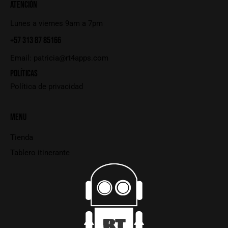
ATENCIÓN
Lunes a viernes 9am a 7pm
+57 313 87 85166
Email:
patricia@rt4apps.com
POLÍTICAS
Política de privacidad
MENU
Tienda
Tablero itinerante