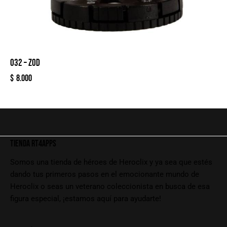
032 – ZOD
$
8.000
TIENDA RT4APPS
Somos una tienda de héroes de Heroclix y ya sea que estés
dando tus primeros pasos en el emocionante mundo de
Heroclix o seas un veterano coleccionista en busca de esa
figura especial, ¡estamos aquí para ayudarte!