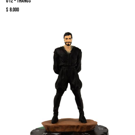
012 – THANOS
$
8.000