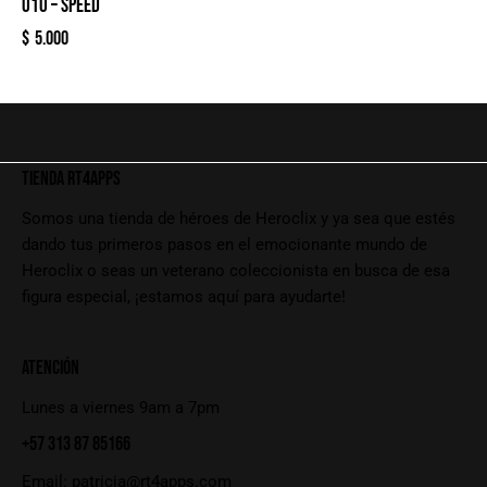
010 – SPEED
$
5.000
TIENDA RT4APPS
Somos una tienda de héroes de Heroclix y ya sea que estés
dando tus primeros pasos en el emocionante mundo de
Heroclix o seas un veterano coleccionista en busca de esa
figura especial, ¡estamos aquí para ayudarte!
ATENCIÓN
Lunes a viernes 9am a 7pm
+57 313 87 85166
Email:
patricia@rt4apps.com