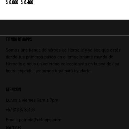
$
8.000
$
6.400
TIENDA RT4APPS
Somos una tienda de héroes de Heroclix y ya sea que estés
dando tus primeros pasos en el emocionante mundo de
Heroclix o seas un veterano coleccionista en busca de esa
figura especial, ¡estamos aquí para ayudarte!
ATENCIÓN
Lunes a viernes 9am a 7pm
+57 313 87 85166
Email:
patricia@rt4apps.com
POLÍTICAS