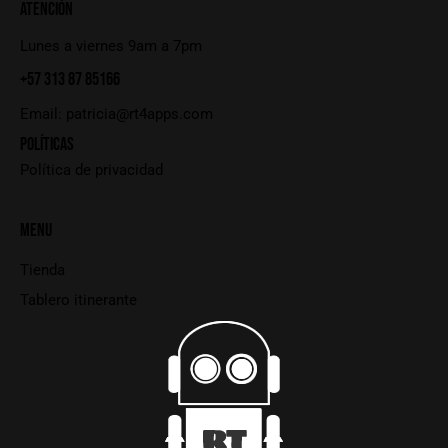
ATENCIÓN
Lunes a viernes 9am a 7pm
+57 313 87 85166
Email:
patricia@rt4apps.com
POLÍTICAS
Política de privacidad
MENU
Tienda
Tablero itinerante