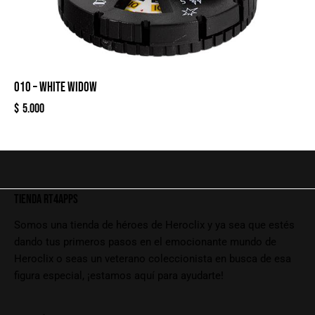
010 – WHITE WIDOW
$
5.000
TIENDA RT4APPS
Somos una tienda de héroes de Heroclix y ya sea que estés
dando tus primeros pasos en el emocionante mundo de
Heroclix o seas un veterano coleccionista en busca de esa
figura especial, ¡estamos aquí para ayudarte!