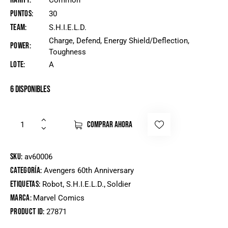
Rarity
Common
Puntos
30
Team
S.H.I.E.L.D.
Charge, Defend, Energy Shield/Deflection,
Power
Toughness
Lote
A
6 disponibles
COMPRAR AHORA
SKU:
av60006
Categoría:
Avengers 60th Anniversary
Etiquetas:
,
,
Robot
S.H.I.E.L.D.
Soldier
Marca:
Marvel Comics
Product ID:
27871