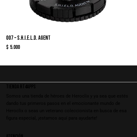
007 – S.H.I.E.L.D. AGENT
$
5.000
TIENDA RT4APPS
Somos una tienda de héroes de Heroclix y ya sea que estés
dando tus primeros pasos en el emocionante mundo de
Heroclix o seas un veterano coleccionista en busca de esa
figura especial, ¡estamos aquí para ayudarte!
ATENCIÓN