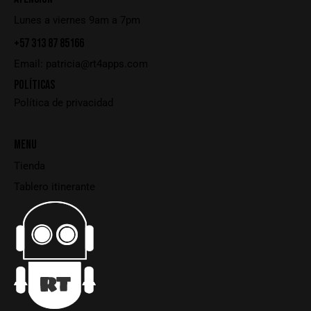
Lunes a viernes 9am a 7pm
+57 313 87 85166
Email:
patricia@rt4apps.com
POLÍTICAS
Política de privacidad
MENU
Tienda
Tablero itinerante