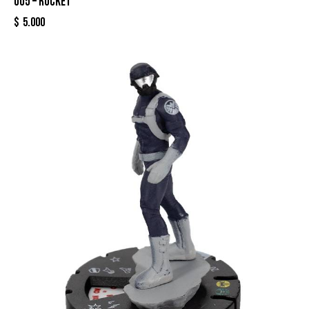
005 – ROCKET
$
5.000