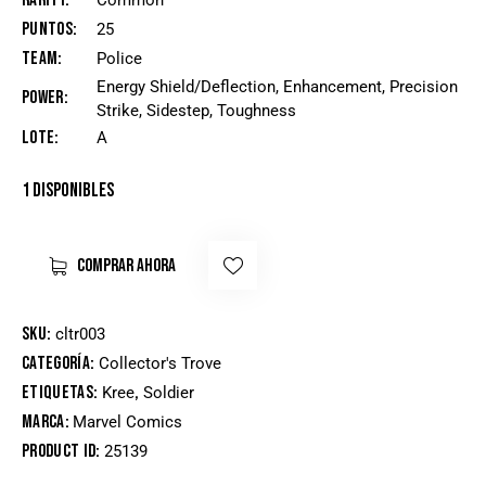
Rarity
Common
Puntos
25
Team
Police
Energy Shield/Deflection, Enhancement, Precision
Power
Strike, Sidestep, Toughness
Lote
A
1 disponibles
COMPRAR AHORA
SKU:
cltr003
Categoría:
Collector's Trove
Etiquetas:
,
Kree
Soldier
Marca:
Marvel Comics
Product ID:
25139