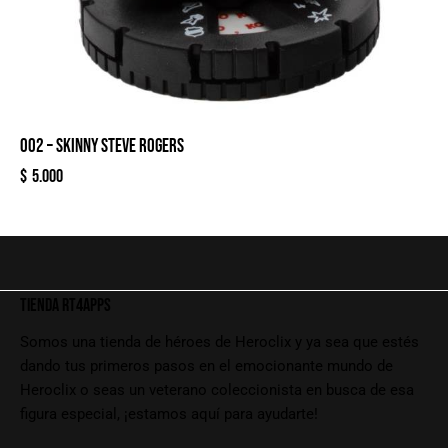
002 – SKINNY STEVE ROGERS
$
5.000
TIENDA RT4APPS
Somos una tienda de héroes de Heroclix y ya sea que estés
dando tus primeros pasos en el emocionante mundo de
Heroclix o seas un veterano coleccionista en busca de esa
figura especial, ¡estamos aquí para ayudarte!