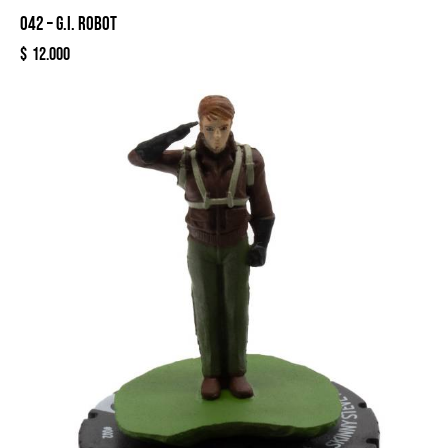
042 – G.I. ROBOT
$
12.000