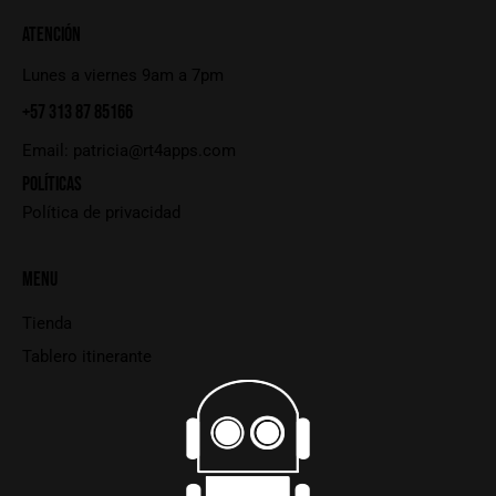
ATENCIÓN
Lunes a viernes 9am a 7pm
+57 313 87 85166
Email:
patricia@rt4apps.com
POLÍTICAS
Política de privacidad
MENU
Tienda
Tablero itinerante