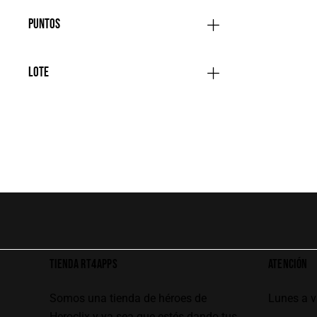
Puntos
Lote
TIENDA RT4APPS
ATENCIÓN
Somos una tienda de héroes de
Lunes a 
Heroclix y ya sea que estés dando tus