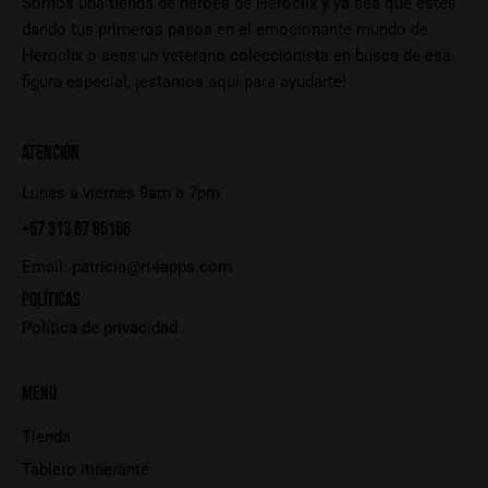
Somos una tienda de héroes de Heroclix y ya sea que estés
dando tus primeros pasos en el emocionante mundo de
Heroclix o seas un veterano coleccionista en busca de esa
figura especial, ¡estamos aquí para ayudarte!
ATENCIÓN
Lunes a viernes 9am a 7pm
+57 313 87 85166
Email:
patricia@rt4apps.com
POLÍTICAS
Política de privacidad
MENU
Tienda
Tablero itinerante