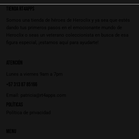
TIENDA RT4APPS
Somos una tienda de héroes de Heroclix y ya sea que estés
dando tus primeros pasos en el emocionante mundo de
Heroclix o seas un veterano coleccionista en busca de esa
figura especial, ¡estamos aquí para ayudarte!
ATENCIÓN
Lunes a viernes 9am a 7pm
+57 313 87 85166
Email:
patricia@rt4apps.com
POLÍTICAS
Política de privacidad
MENU