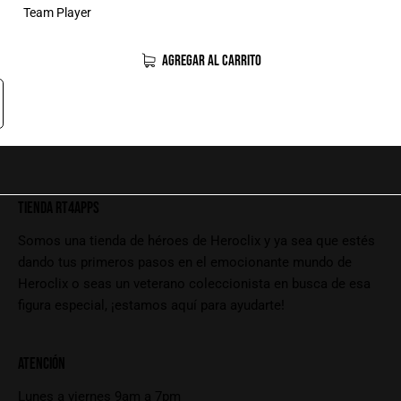
Team Player
AGREGAR AL CARRITO
TIENDA RT4APPS
Somos una tienda de héroes de Heroclix y ya sea que estés
dando tus primeros pasos en el emocionante mundo de
Heroclix o seas un veterano coleccionista en busca de esa
figura especial, ¡estamos aquí para ayudarte!
ATENCIÓN
Lunes a viernes 9am a 7pm