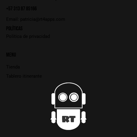
+57 313 87 85166
Email:
patricia@rt4apps.com
POLÍTICAS
Política de privacidad
MENU
Tienda
Tablero itinerante