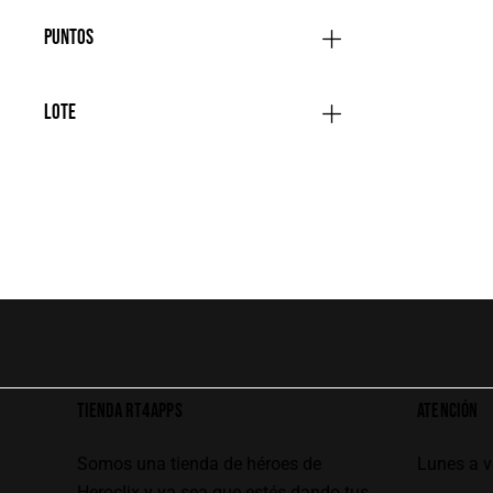
Puntos
Lote
TIENDA RT4APPS
ATENCIÓN
Somos una tienda de héroes de
Lunes a 
Heroclix y ya sea que estés dando tus