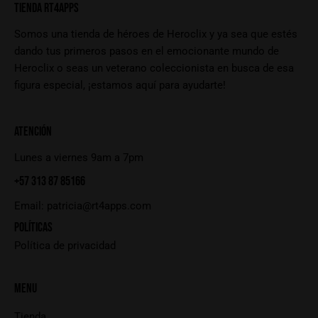
TIENDA RT4APPS
Somos una tienda de héroes de Heroclix y ya sea que estés
dando tus primeros pasos en el emocionante mundo de
Heroclix o seas un veterano coleccionista en busca de esa
figura especial, ¡estamos aquí para ayudarte!
ATENCIÓN
Lunes a viernes 9am a 7pm
+57 313 87 85166
Email:
patricia@rt4apps.com
POLÍTICAS
Política de privacidad
MENU
Tienda