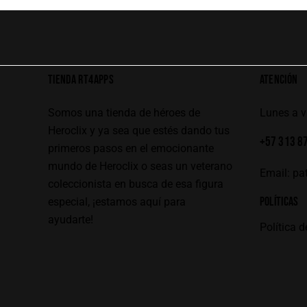
TIENDA RT4APPS
ATENCIÓN
Somos una tienda de héroes de
Lunes a 
Heroclix y ya sea que estés dando tus
+57 313 8
primeros pasos en el emocionante
mundo de Heroclix o seas un veterano
Email:
pa
coleccionista en busca de esa figura
POLÍTICAS
especial, ¡estamos aquí para
ayudarte!
Política d