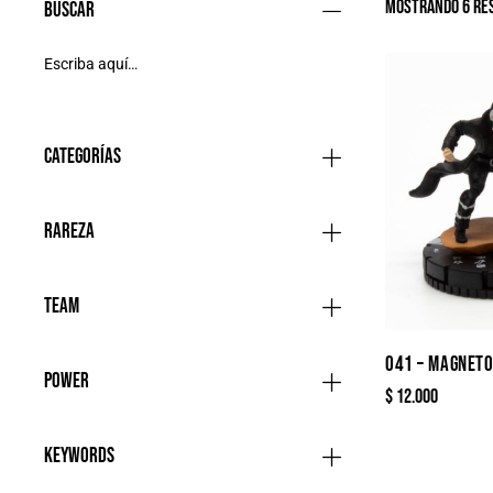
Mostrando 6 re
Buscar
Categorías
Rareza
Team
041 – MAGNET
Power
$
12.000
Keywords