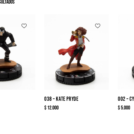
sultados
O
038 – KATE PRYDE
002 – C
$
12.000
$
5.000