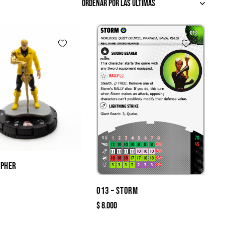
YPHER
013 – STORM
$
8.000