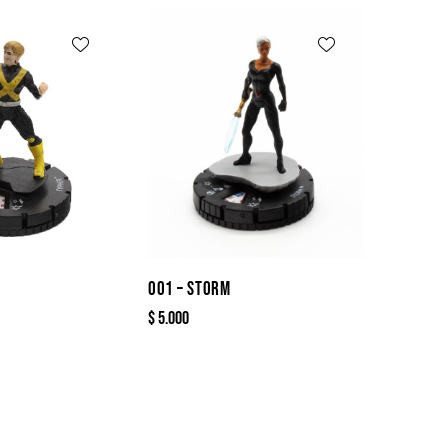
001 – STORM
$
5.000