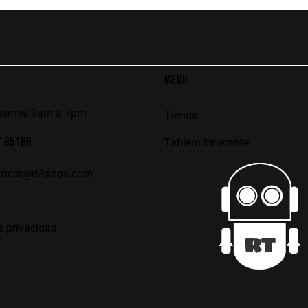
MENU
viernes 9am a 7pm
Tienda
7 85166
Tablero itinerante
tricia@rt4apps.com
e privacidad